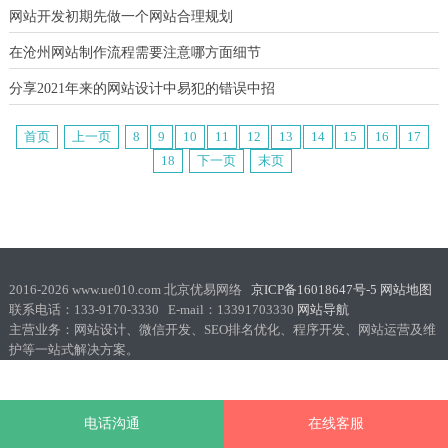
网站开发初期先做一个网站合理规划
在沧州网站制作流程需要注意哪方面细节
分享2021年来的网站设计中易犯的错误中招
首页
上一页
8
9
10
11
12
13
14
15
16
17
18
下一页
末页
2016-2026 www.ue010.com 北京优易网络
京ICP备16018647号-5
网站地图
联系电话：133-9170-3330 E-mail：13391703330
网站导航
主营业务：网站设计、微信开发、SEO排名优化、程序开发、网站运营及维
护等一站式解决方案。
电话沟通
在线客服