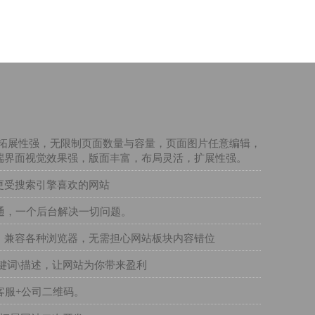
大方，拓展性强，无限制页面数量与容量，页面图片任意编辑，
端界面视觉效果强，版面丰富，布局灵活，扩展性强。
更受搜索引擎喜欢的网站
通，一个后台解决一切问题。
，兼容各种浏览器，无需担心网站板块内容错位
键词\描述，让网站为你带来盈利
客服+公司二维码。