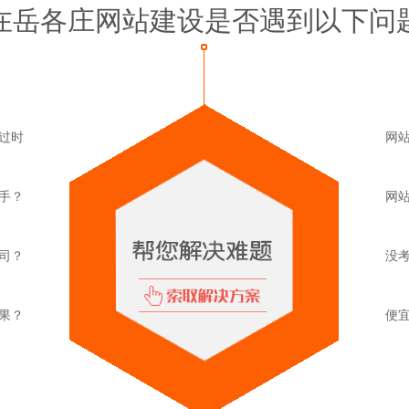
在岳各庄网站建设是否遇到以下问
过时
网站
手？
网站
司？
没
果？
便