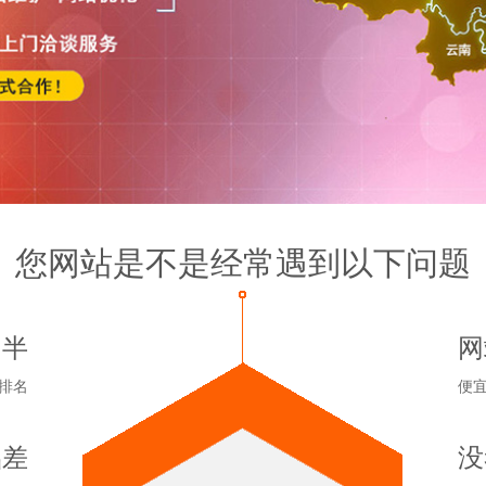
您网站是不是经常遇到以下问题
功半
网
排名
便
础差
没