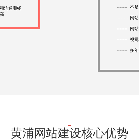
------
和沟通顺畅
高
------
------
------
------
黄浦网站建设核心优势